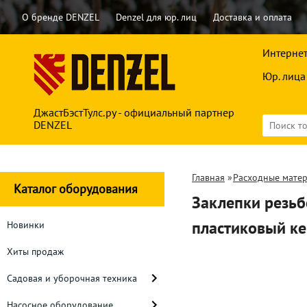
О бренде DENZEL
Denzel для юр. лиц
Доставка и оплата
Интернет
Юр. лица
ДжастБэстТулс.ру - официальный партнер
DENZEL
Главная
»
Расходные мате
Каталог оборудования
Заклепки резьб
пластиковый ке
Новинки
Хиты продаж
Садовая и уборочная техника
Насосное оборудование