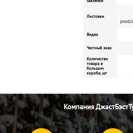
заклепки
Листовки
prod/
Видео
Честный знак
Количество
товара в
большом
коробе, шт
Компания ДжастБэстТу