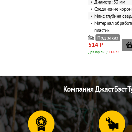
Диаметр: 53 мм
Соединение корон
Макс. глубина свер
Материал обработк
пластик
Под заказ
514 ₽
Для юр.лиц:
514.38
Компания ДжастБэстТу