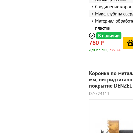
Соединение корон
Макс. глубина свер
Материал обработк
пластик
В наличии
760 ₽
Для юр.лиц:
759.54
Коронка по метал
мм, нитридтитано
покрытие DENZEL
DZ-724111