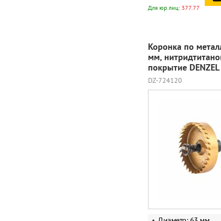
Для юр.лиц:
377.77
Коронка по метал
мм, нитридтитано
покрытие DENZEL
DZ-724120
Диаметр: 63 мм