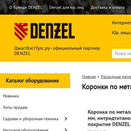
О бренде DENZEL
Denzel для юр. лиц
Доставка и оплата
Интернет
Юр. лица
ДжастБэстТулс.ру - официальный партнер
DENZEL
Главная
»
Расходные мат
Каталог оборудования
Коронки по мет
Новинки
Хиты продаж
Коронка по метал
мм, нитридтитано
Садовая и уборочная техника
покрытие DENZEL
Насосное оборудование