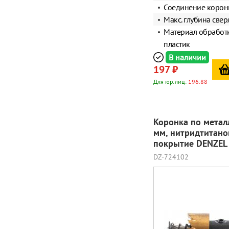
Соединение корон
Макс. глубина свер
Материал обработк
пластик
В наличии
197 ₽
Для юр.лиц:
196.88
Коронка по метал
мм, нитридтитано
покрытие DENZEL
DZ-724102