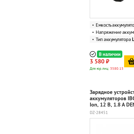
Емкость аккумулят
Напряжение аккум
Тип аккумулятора
L
В наличии
3 580 ₽
Для юр.лиц:
3580.15
Зарядное устройс
аккумуляторов IBC-
Ion, 12 В, 1.8 А D
DZ-28451