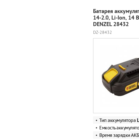
Батарея аккумуля
14-2.0, Li-Ion, 14 В
DENZEL 28432
DZ-28432
Тип аккумулятора
L
Емкость аккумулят
Время зарядки АК