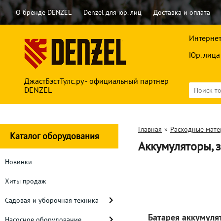
О бренде DENZEL
Denzel для юр. лиц
Доставка и оплата
Интернет
Юр. лица
ДжастБэстТулс.ру - официальный партнер
DENZEL
Главная
»
Расходные мат
Каталог оборудования
Аккумуляторы, 
Новинки
Хиты продаж
Садовая и уборочная техника
Батарея аккумуля
Насосное оборудование