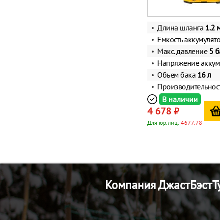
Длина шланга
1.2 
Емкость аккумулят
Макс. давление
5 б
Напряжение аккум
Объем бака
16 л
Производительнос
В наличии
4 678 ₽
Для юр.лиц:
4677.78
Компания ДжастБэстТу