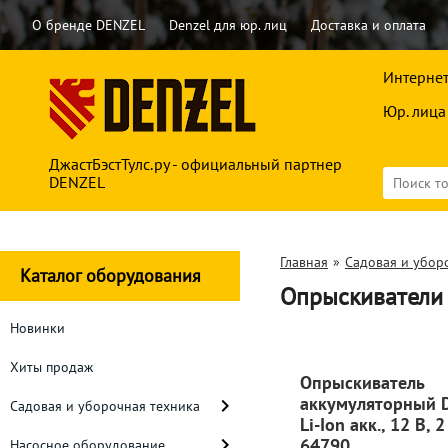
О бренде DENZEL
Denzel для юр. лиц
Доставка и оплата
Интернет
Юр. лица
ДжастБэстТулс.ру - официальный партнер
DENZEL
Главная
»
Садовая и убор
Каталог оборудования
Опрыскиватели
Новинки
Хиты продаж
Опрыскиватель
аккумуляторный D-
Садовая и уборочная техника
Li-Ion акк., 12 В,
64790
Насосное оборудование