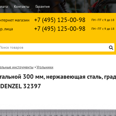
плата
Контакты
Гарантия
+7 (495) 125-00-98
нтернет магазин
ПН - ПТ с 9 до 18
+7 (495) 125-00-98
р. лица
ПН - ПТ с 9 до 18
ельные инструменты
»
Угольники
стальной 300 мм, нержавеющая сталь, гра
 DENZEL 32397