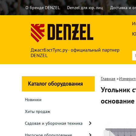
О бренде DENZEL
Denzel для юр. лиц
Доставка и о
И
Ю
ДжастБэстТулс.ру - официальный партнер
DENZEL
Главная
»
Измерит
Каталог оборудования
Угольник 
основание
Новинки
Хиты продаж
Садовая и уборочная техника
Насосное оборудование