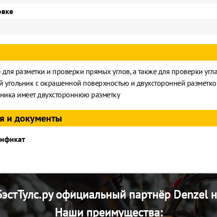
овке
для разметки и проверки прямых углов, а также для проверки угл
й угольник с окрашенной поверхностью и двухсторонней разметко
ьника имеет двухстороннюю разметку
я и документы
тификат
эстТулс.ру официальный партнёр Denzel н
Наши преимущества: