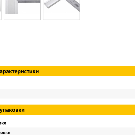
арактеристики
упаковки
вке
ковке