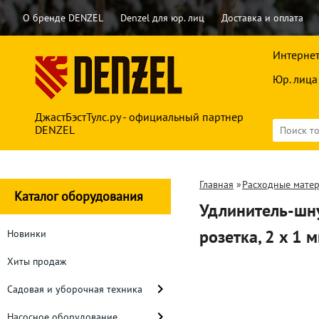
О бренде DENZEL
Denzel для юр. лиц
Доставка и оплата
Интернет
Юр. лица
ДжастБэстТулс.ру - официальный партнер
DENZEL
Главная
»
Расходные мате
Каталог оборудования
Удлинитель-шнур
розетка, 2 x 1
Новинки
Хиты продаж
Садовая и уборочная техника
Насосное оборудование