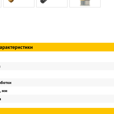
арактеристики
и
аботки
, мм
а