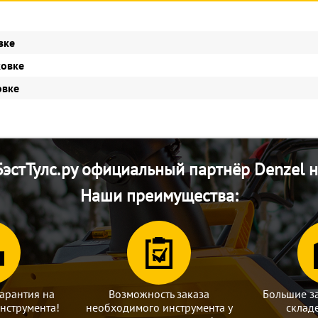
вке
ковке
овке
эстТулс.ру официальный партнёр Denzel н
Наши преимущества:
арантия на
Возможность заказа
Большие з
нструмента!
необходимого инструмента у
склад