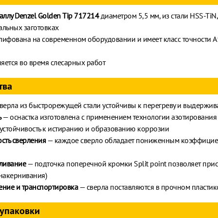
аллу Denzel Golden Tip 717214
диаметром 5,5 мм, из стали HSS-TiN,
тальных заготовках
ифована на современном оборудовании и имеет класс точности A1,
яется во время слесарных работ
тва
верла из быстрорежущей стали устойчивы к перегреву и выдержив
ь
— оснастка изготовлена с применением технологии азотирования 
устойчивость к истиранию и образованию коррозии
сть сверления
— каждое сверло обладает пониженным коэффициен
рливание
— подточка поперечной кромки Split point позволяет прис
накернивания)
ение и транспортировка
— сверла поставляются в прочном пластик
упаковки