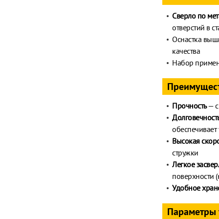
Сверло по мет
отверстий в с
Оснастка вышл
качества
Набор примен
Преимущес
Прочность
— с
Долговечност
обеспечивает 
Высокая скоро
стружки
Легкое засве
поверхности (
Удобное хран
Параметры 