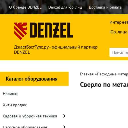
О бренде DENZEL
Denzel для юр. лиц
Доставка и оплата
Интернет
Юр. лица
ДжастБэстТулс.ру - официальный партнер
DENZEL
Главная
»
Расходные мате
Каталог оборудования
Сверло по мета
Новинки
Хиты продаж
Садовая и уборочная техника
Насосное оборудование