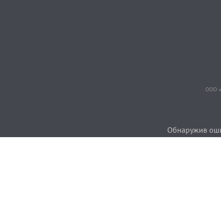
ООО «
Обнаружив ошиб