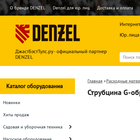
О бренде DENZEL
Denzel для юр. лиц
Доставка и оплата
Интернет
Юр. лица
ДжастБэстТулс.ру - официальный партнер
DENZEL
Главная
»
Расходные мате
Каталог оборудования
Струбцина G-об
Новинки
Хиты продаж
Садовая и уборочная техника
Насосное оборудование