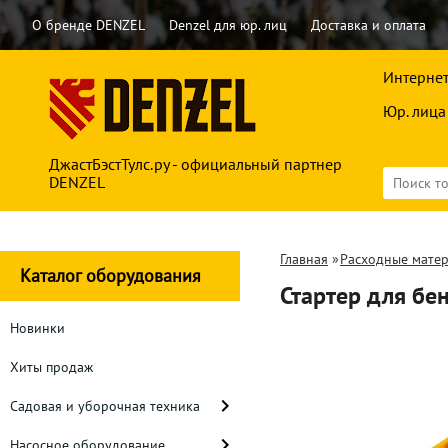
О бренде DENZEL
Denzel для юр. лиц
Доставка и оплата
Интернет
Юр. лица
ДжастБэстТулс.ру - официальный партнер
DENZEL
Главная
»
Расходные мате
Каталог оборудования
Стартер для б
Новинки
Хиты продаж
Садовая и уборочная техника
Насосное оборудование