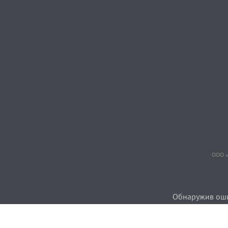
ООО «
Обнаружив ошиб