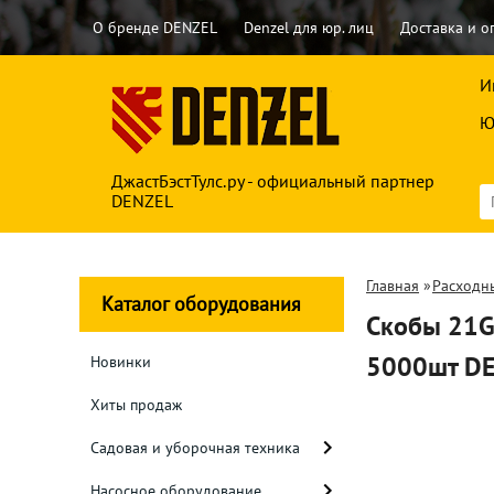
О бренде DENZEL
Denzel для юр. лиц
Доставка и о
И
Ю
ДжастБэстТулс.ру - официальный партнер
DENZEL
Главная
»
Расходн
Каталог оборудования
Скобы 21GA
5000шт D
Новинки
Хиты продаж
Садовая и уборочная техника
Насосное оборудование