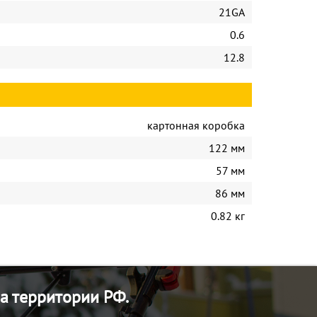
21GA
0.6
12.8
картонная коробка
122 мм
57 мм
86 мм
0.82 кг
а территории РФ.