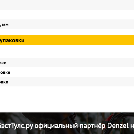
, мм
упаковки
вке
ковке
овке
эстТулс.ру официальный партнёр Denzel н