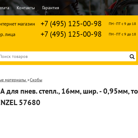
плата
Контакты
Гарантия
+7 (495) 125-00-98
нтернет магазин
ПН - ПТ с 9 до 18
+7 (495) 125-00-98
р. лица
ПН - ПТ с 9 до 18
ые материалы
»
Скобы
 для пнев. степл., 16мм, шир. - 0,95мм, то
ENZEL 57680