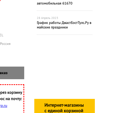
₽
автомобильная 61670
28 Апрель 2023
График работы ДжастБэстТулс.Ру в
майские праздники
EL
Россия
аказ
рез корзину
ос на почту:
Интернет-магазины
p.ru
с единой корзиной