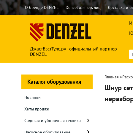
О бренде DENZEL
Denzel для юр. лиц
Доставка и о
И
Ю
ДжастБэстТулс.ру - официальный партнер
DENZEL
Главная
»
Расх
Каталог оборудования
Шнур сете
неразбор
Новинки
Хиты продаж
Садовая и уборочная техника
Насосное оборудование