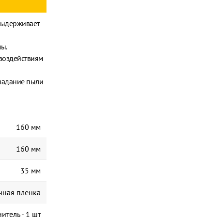
выдерживает
ы.
воздействиям
падание пыли
160 мм
160 мм
35 мм
чная пленка
итель - 1 шт