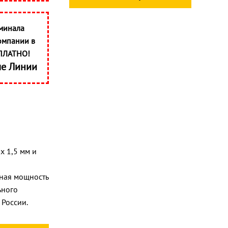
минала
омпании в
ПЛАТНО!
ые Линии
x 1,5 мм и
и
ьная мощность
ьного
России.