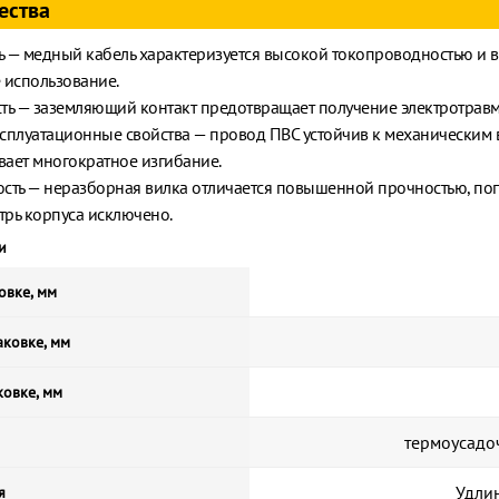
ества
 — медный кабель характеризуется высокой токопроводностью и 
 использование.
ть — заземляющий контакт предотвращает получение электротравм
сплуатационные свойства — провод ПВС устойчив к механическим 
ает многократное изгибание.
сть — неразборная вилка отличается повышенной прочностью, по
утрь корпуса исключено.
и
овке, мм
ковке, мм
ковке, мм
термоусадо
Удлин
я