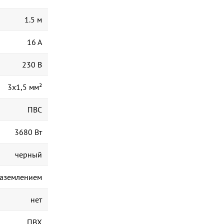
1.5 м
16 А
230 В
3x1,5 мм²
ПВС
3680 Вт
черный
заземлением
нет
ПВХ