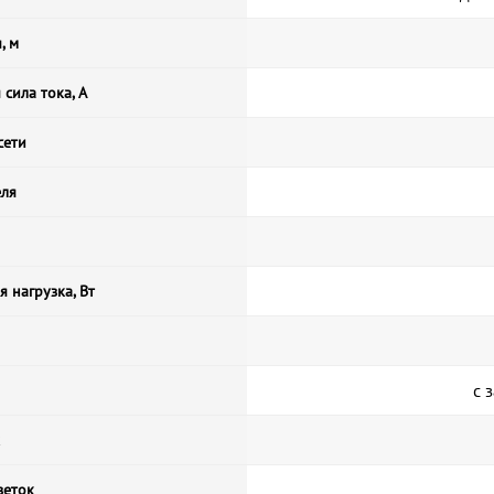
, м
сила тока, А
сети
еля
 нагрузка, Вт
с 
зеток