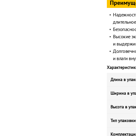
Преимущ
Надежность
длительное
Безопаснос
Высокие эк
и выдержив
Долговечно
и влаги вн
Характеристик
Длина в упак
Ширина в упа
Высота в упа
Тип упаковки
Комплектаци