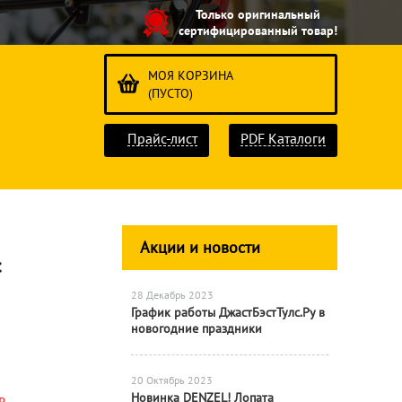
Только оригинальный
сертифицированный товар!
МОЯ КОРЗИНА
(ПУСТО)
Прайс-лист
PDF Каталоги
Акции и новости
с
28 Декабрь 2023
График работы ДжастБэстТулс.Ру в
новогодние праздники
20 Октябрь 2023
Новинка DENZEL! Лопата