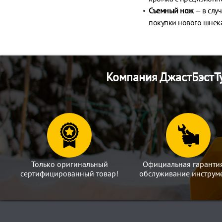
Съемный нож
— в слу
покупки нового шнека
Компания ДжастБэстТу
Только оригинальный
Официальная гаранти
сертифицированный товар!
обслуживание инструме