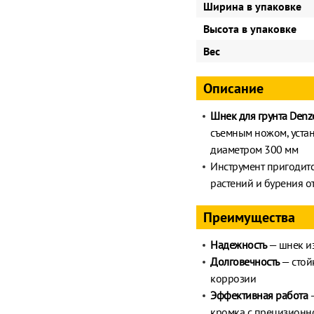
Ширина в упаковке
Высота в упаковке
Вес
Описание
Шнек для грунта Denz
съемным ножом, устан
диаметром 300 мм
Инструмент пригодитс
растений и бурения о
Преимущества
Надежность
— шнек из
Долговечность
— стой
коррозии
Эффективная работа
—
кромка с прецизионно