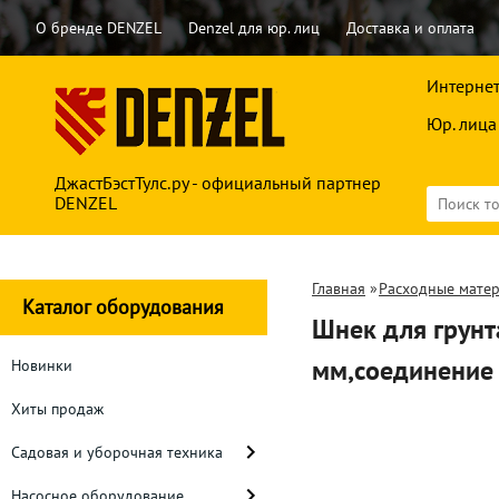
О бренде DENZEL
Denzel для юр. лиц
Доставка и оплата
Интернет
Юр. лица
ДжастБэстТулс.ру - официальный партнер
DENZEL
Главная
»
Расходные мате
Каталог оборудования
Шнек для грунт
мм,соединение
Новинки
Хиты продаж
Садовая и уборочная техника
Насосное оборудование