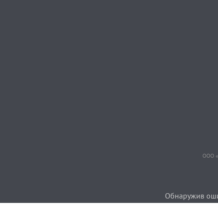
ООО «
Обнаружив ошиб