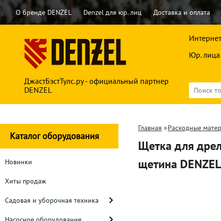
О бренде DENZEL
Denzel для юр. лиц
Доставка и оплата
Интернет
Юр. лица
ДжастБэстТулс.ру - официальный партнер
DENZEL
Главная
»
Расходные мате
Каталог оборудования
Щетка для дрел
щетина DENZEL
Новинки
Хиты продаж
Садовая и уборочная техника
Насосное оборудование