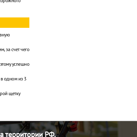
 дорожного
ивную
, за счет чего
этому успешно
в одном из 3
орой щетку
а территории РФ.