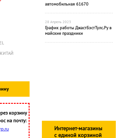
₽
автомобильная 61670
28 Апрель 2023
График работы ДжастБэстТулс.Ру в
майские праздники
EL
КИТАЙ
зину
рез корзину
ос на почту:
Интернет-магазины
p.ru
с единой корзиной