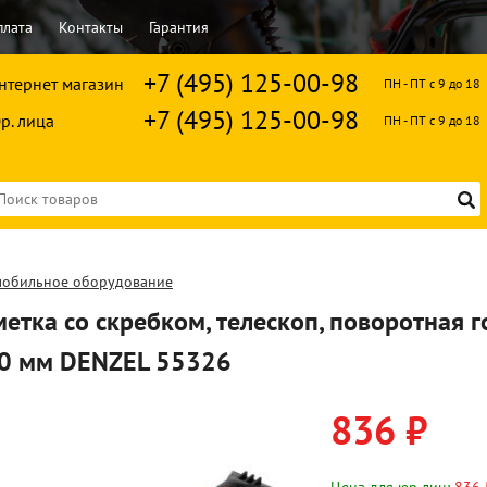
плата
Контакты
Гарантия
+7 (495) 125-00-98
нтернет магазин
ПН - ПТ с 9 до 18
+7 (495) 125-00-98
р. лица
ПН - ПТ с 9 до 18
мобильное оборудование
етка со скребком, телескоп, поворотная г
0 мм DENZEL 55326
836 ₽