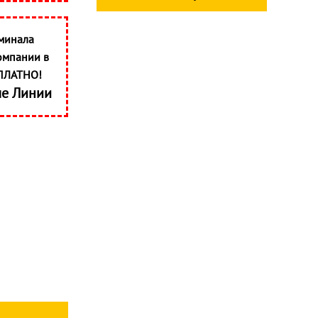
минала
омпании в
ПЛАТНО!
ые Линии