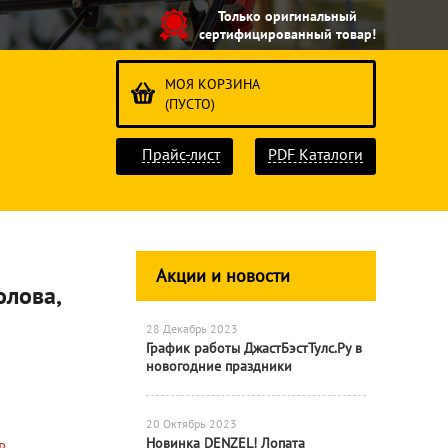
Только оригинальный
сертифицированный товар!
МОЯ КОРЗИНА
(ПУСТО)
Прайс-лист
PDF Каталоги
Акции и новости
олова,
28 Декабрь 2023
График работы ДжастБэстТулс.Ру в
новогодние праздники
20 Октябрь 2023
Новинка DENZEL! Лопата