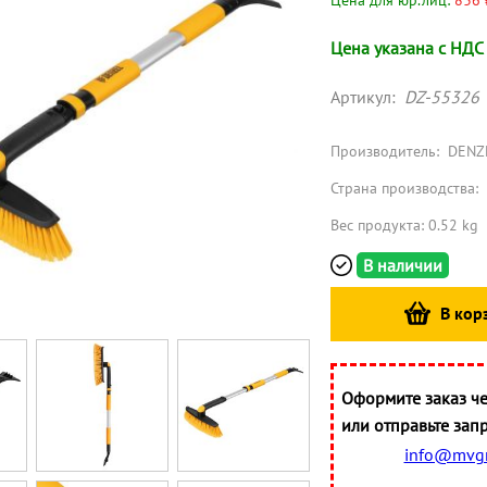
Цена для юр.лиц:
836 
Цена указана с НДС
Артикул:
DZ-55326
Производитель:
DENZ
Страна производства:
Вес продукта: 0.52 kg
В наличии
В кор
Оформите заказ че
или отправьте запр
info@mvgr