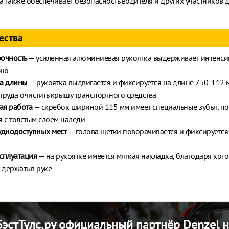
 а также обеспечивает безопасность водителя и других участников
ества
очность
— усиленная алюминиевая рукоятка выдерживает интенс
цию
ка длины
— рукоятка выдвигается и фиксируется на длине 750-112 мм
труда очистить крышу транспортного средства
ая работа
— скребок шириной 115 мм имеет специальные зубья, по
я с толстым слоем наледи
уднодоступных мест
— голова щетки поворачивается и фиксируется 
й
сплуатация
— на рукоятке имеется мягкая накладка, благодаря кот
держать в руке
эстТулс.ру официальный партнёр Denzel н