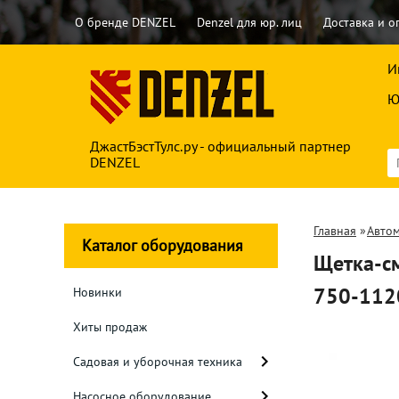
О бренде DENZEL
Denzel для юр. лиц
Доставка и о
И
Ю
ДжастБэстТулс.ру - официальный партнер
DENZEL
Главная
»
Авто
Каталог оборудования
Щетка-см
750-112
Новинки
Хиты продаж
Садовая и уборочная техника
Насосное оборудование