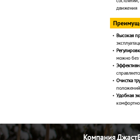
состоянии,
движения
Преимущ
Высокая пр
эксплуата
Регулиров
можно без 
Эффективн
справляетс
Очистка тр
положени
Удобная эк
комфортно 
Компания ДжастБ