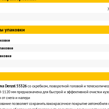
ы упаковки
аковке
паковке
паковке
ка Denzel 55326
со скребком, поворотной головой и телескопичес
-1120 мм предназначена для быстрой и эффективной очистки куз
 от снега и наледи
ование позволяет сохранить лакокрасочное покрытие автомобиля