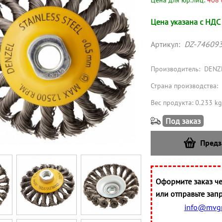
Цена для юр.лиц:
408 
Цена указана с НДС
Артикул:
DZ-74609
Производитель:
DENZ
Страна производства:
Вес продукта: 0.233 kg
Под заказ
Предз
Оформите заказ че
или отправьте запр
info@mvgr