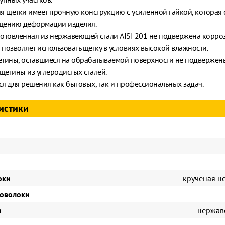
я щетки имеет прочную конструкцию с усиленной гайкой, которая 
щению деформации изделия.
отовленная из нержавеющей стали AISI 201 не подвержена корро
, позволяет использовать щетку в условиях высокой влажности.
тины, оставшиеся на обрабатываемой поверхности не подвержены
 щетины из углеродистых сталей.
я для решения как бытовых, так и профессиональных задач.
истики
оки
крученая 
оволоки
и
нержав