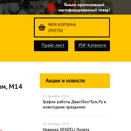
Только оригинальный
сертифицированный товар!
МОЯ КОРЗИНА
(ПУСТО)
Прайс-лист
PDF Каталоги
Акции и новости
мм, М14
28 Декабрь 2023
График работы ДжастБэстТулс.Ру в
новогодние праздники
20 Октябрь 2023
Новинка DENZEL! Лопата