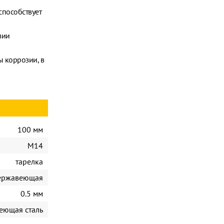
способствует
зии
 коррозии, в
100 мм
М14
тарелка
нержавеющая
0.5 мм
еющая сталь