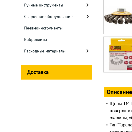
Ручные инструменты
Сварочное оборудование
Пневмоинструменты
Виброплиты
Расходные материалы
Доставка
Описание
Щетка ТМ D
поверхност
окалины, о
Тип "Тарел
труднодост