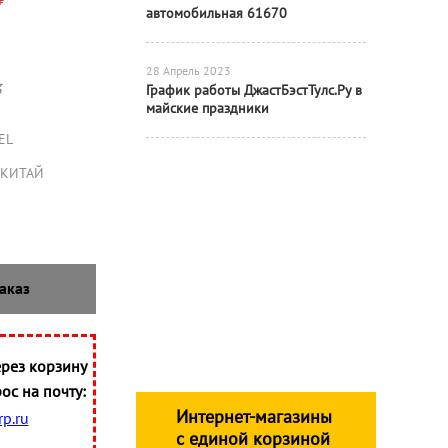
₽
автомобильная 61670
28 Апрель 2023
3
График работы ДжастБэстТулс.Ру в
майские праздники
EL
КИТАЙ
аказ
рез корзину
ос на почту:
Интернет-магазины
p.ru
с единой корзиной