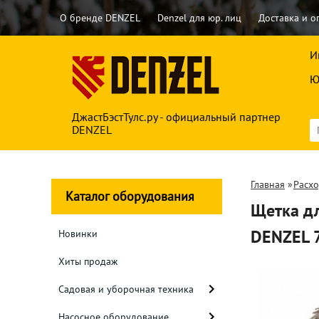
О бренде DENZEL
Denzel для юр. лиц
Доставка и о
И
Ю
ДжастБэстТулс.ру - официальный партнер
DENZEL
Главная
»
Расх
Каталог оборудования
Щетка дл
DENZEL 
Новинки
Хиты продаж
Садовая и уборочная техника
Насосное оборудование