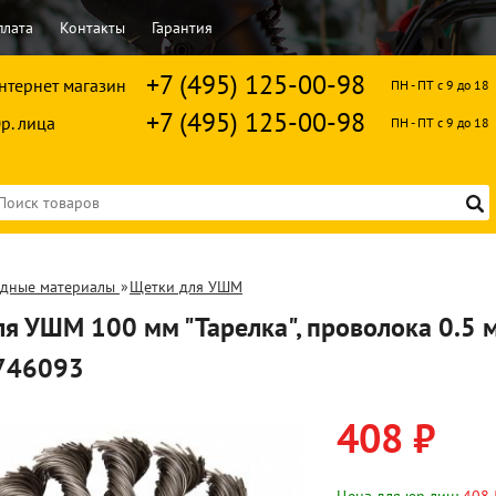
плата
Контакты
Гарантия
+7 (495) 125-00-98
нтернет магазин
ПН - ПТ с 9 до 18
+7 (495) 125-00-98
р. лица
ПН - ПТ с 9 до 18
одные материалы
»
Щетки для УШМ
я УШМ 100 мм "Тарелка", проволока 0.5 
746093
408 ₽