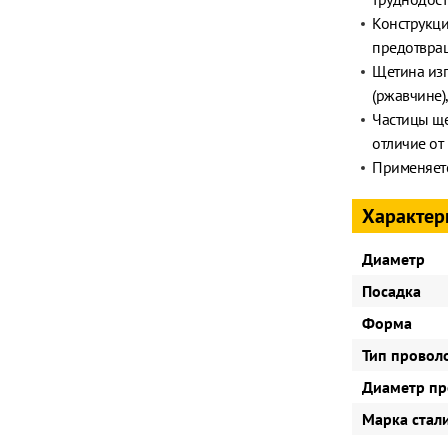
Конструкци
предотвра
Щетина изг
(ржавчине)
Частицы ще
отличие от
Применяетс
Характер
Диаметр
Посадка
Форма
Тип провол
Диаметр пр
Марка стал