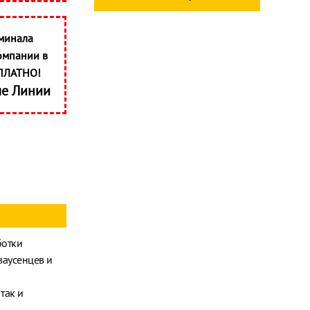
минала
омпании в
ПЛАТНО!
ые Линии
ботки
заусенцев и
так и