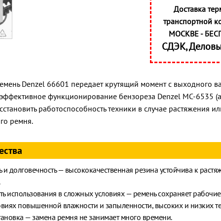
Доставка тер
транспортной к
МОСКВЕ - БЕС
СДЭК, Делов
мень Denzel 66601 передает крутящий момент с выходного ва
эффективное функционирование бензореза Denzel МС-6535 (ар
сстановить работоспособность техники в случае растяжения и
го ремня.
ества
 и долговечность — высококачественная резина устойчива к растя
ь использования в сложных условиях — ремень сохраняет рабочие
овиях повышенной влажности и запыленности, высоких и низких те
тановка — замена ремня не занимает много времени.