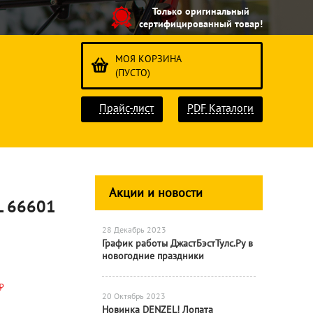
Только оригинальный
сертифицированный товар!
МОЯ КОРЗИНА
(ПУСТО)
Прайс-лист
PDF Каталоги
Акции и новости
L 66601
28 Декабрь 2023
График работы ДжастБэстТулс.Ру в
новогодние праздники
₽
20 Октябрь 2023
Новинка DENZEL! Лопата