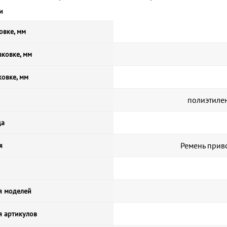
и
овке, мм
ковке, мм
ковке, мм
полиэтиле
да
Ремень приво
я
я моделей
я артикулов