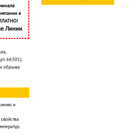
минала
омпании в
ПЛАТНО!
ые Линии
ла,
т. 66301).
ли обрыва
жению и
 свойства
мператур.