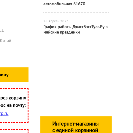
автомобильная 61670
28 Апрель 2023
График работы ДжастБэстТулс.Ру в
EL
майские праздники
Китай
зину
рез корзину
ос на почту:
p.ru
Интернет-магазины
с единой корзиной