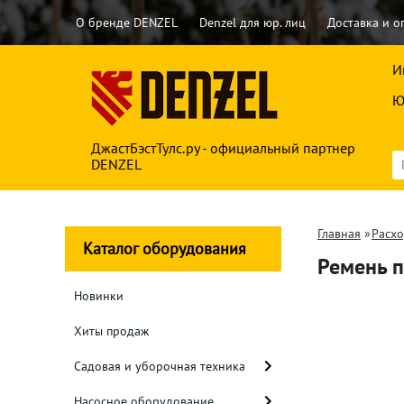
О бренде DENZEL
Denzel для юр. лиц
Доставка и о
И
Ю
ДжастБэстТулс.ру - официальный партнер
DENZEL
Главная
»
Расх
Каталог оборудования
Ремень 
Новинки
Хиты продаж
Садовая и уборочная техника
Насосное оборудование