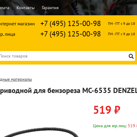
плата
Контакты
Гарантия
+7 (495) 125-00-98
нтернет магазин
ПН - ПТ с 9 до 18
+7 (495) 125-00-98
р. лица
ПН - ПТ с 9 до 18
одные материалы
приводной для бензореза МС-6535 DENZE
519 ₽
Цена для юр.лиц:
519 