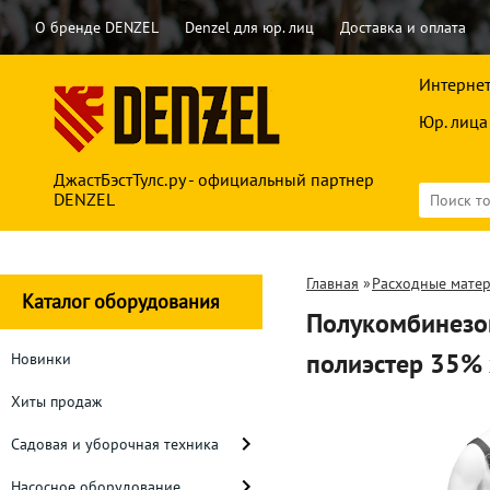
О бренде DENZEL
Denzel для юр. лиц
Доставка и оплата
Интернет
Юр. лица
ДжастБэстТулс.ру - официальный партнер
DENZEL
Главная
»
Расходные мате
Каталог оборудования
Полукомбинезо
полиэстер 35% 
Новинки
Хиты продаж
Садовая и уборочная техника
Насосное оборудование