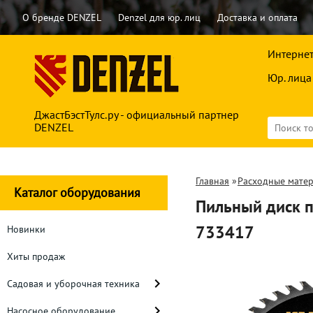
О бренде DENZEL
Denzel для юр. лиц
Доставка и оплата
Интернет
Юр. лица
ДжастБэстТулс.ру - официальный партнер
DENZEL
Главная
»
Расходные мате
Каталог оборудования
Пильный диск п
733417
Новинки
Хиты продаж
Садовая и уборочная техника
Насосное оборудование