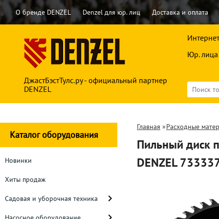
О бренде DENZEL
Denzel для юр. лиц
Доставка и оплата
Интернет
Юр. лица
ДжастБэстТулс.ру - официальный партнер
DENZEL
Главная
»
Расходные мате
Каталог оборудования
Пильный диск п
DENZEL 73333
Новинки
Хиты продаж
Садовая и уборочная техника
Насосное оборудование