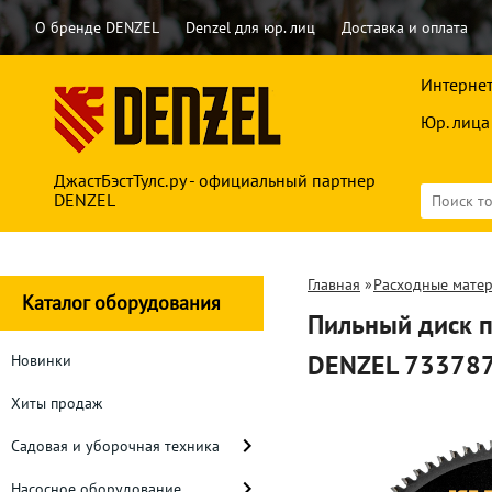
О бренде DENZEL
Denzel для юр. лиц
Доставка и оплата
Интернет
Юр. лица
ДжастБэстТулс.ру - официальный партнер
DENZEL
Главная
»
Расходные мате
Каталог оборудования
Пильный диск п
DENZEL 73378
Новинки
Хиты продаж
Садовая и уборочная техника
Насосное оборудование