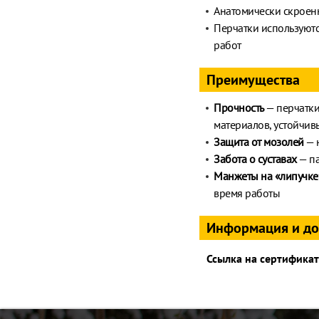
Анатомически скроенн
Перчатки используютс
работ
Преимущества
Прочность
— перчатки
материалов, устойчив
Защита от мозолей
— 
Забота о суставах
— па
Манжеты на «липучке
время работы
Информация и д
Ссылка на сертификат