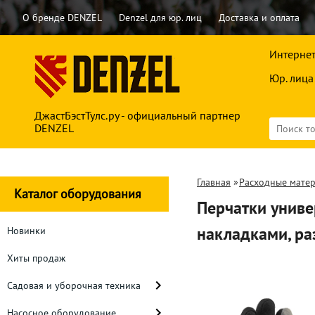
О бренде DENZEL
Denzel для юр. лиц
Доставка и оплата
Интернет
Юр. лица
ДжастБэстТулс.ру - официальный партнер
DENZEL
Главная
»
Расходные мате
Каталог оборудования
Перчатки униве
накладками, р
Новинки
Хиты продаж
Садовая и уборочная техника
Насосное оборудование