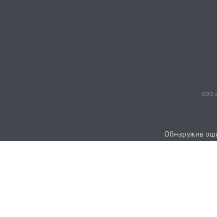
ООО «
Обнаружив ошиб