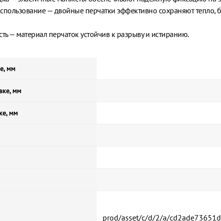
спользование — двойные перчатки эффективно сохраняют тепло, б
ть — материал перчаток устойчив к разрыву и истиранию.
е, мм
вке, мм
ке, мм
prod/asset/c/d/2/a/cd2ade73651