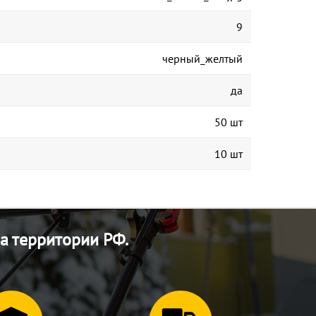
9
черный_желтый
да
50 шт
10 шт
а территории РФ.