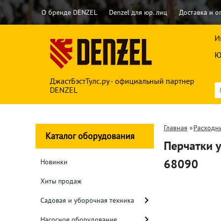
О бренде DENZEL
Denzel для юр. лиц
Доставка и о
И
Ю
ДжастБэстТулс.ру - официальный партнер
DENZEL
Главная
»
Расходн
Каталог оборудования
Перчатки 
68090
Новинки
Хиты продаж
Садовая и уборочная техника
Насосное оборудование