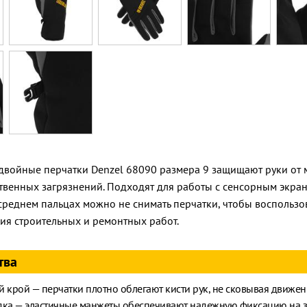
двойные перчатки Denzel 68090 размера 9 защищают руки от 
венных загрязнений. Подходят для работы с сенсорным экра
среднем пальцах можно не снимать перчатки, чтобы воспользо
ия строительных и ремонтных работ.
тва
 крой — перчатки плотно облегают кисти рук, не сковывая движен
дка — эластичные манжеты обеспечивают надежную фиксацию на за