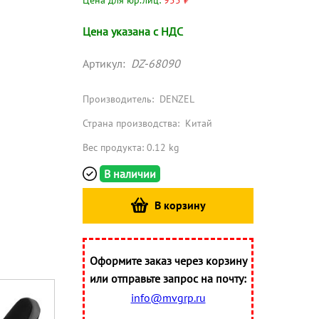
Цена для юр.лиц:
955 ₽
Цена указана с НДС
Артикул:
DZ-68090
Производитель:
DENZEL
Страна производства:
Китай
Вес продукта: 0.12 kg
В наличии
В корзину
Оформите заказ через корзину
или отправьте запрос на почту:
info@mvgrp.ru