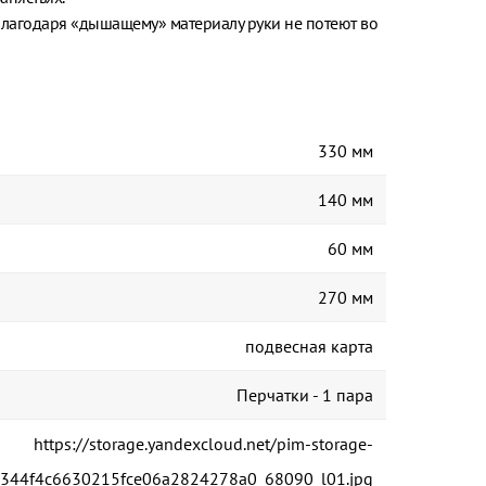
лагодаря «дышащему» материалу руки не потеют во
330 мм
140 мм
60 мм
270 мм
подвесная карта
Перчатки - 1 пара
https://storage.yandexcloud.net/pim-storage-
d344f4c6630215fce06a2824278a0_68090_l01.jpg