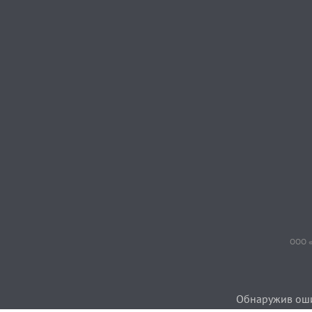
ООО «
Обнаружив ошиб