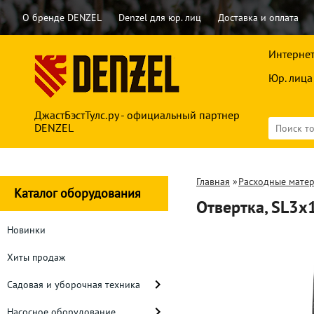
О бренде DENZEL
Denzel для юр. лиц
Доставка и оплата
Интернет
Юр. лица
ДжастБэстТулс.ру - официальный партнер
DENZEL
Главная
»
Расходные мате
Каталог оборудования
Отвертка, SL3х
Новинки
Хиты продаж
Садовая и уборочная техника
Насосное оборудование