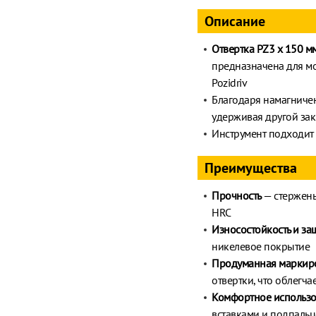
Описание
Отвертка PZ3 x 150 м
предназначена для м
Pozidriv
Благодаря намагничен
удерживая другой за
Инструмент подходит
Преимущества
Прочность
— стержень
HRC
Износостойкость и за
никелевое покрытие
Продуманная маркир
отвертки, что облегча
Комфортное использ
вставками и подпальц