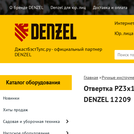
О бренде DENZEL
Denzel для юр. лиц
Доставка и оплата
Интернет
Юр. лица
ДжастБэстТулс.ру - официальный партнер
DENZEL
Главная
»
Ручные инструм
Каталог оборудования
Отвертка PZ3x1
DENZEL 12209
Новинки
Хиты продаж
Садовая и уборочная техника
Насосное оборудование