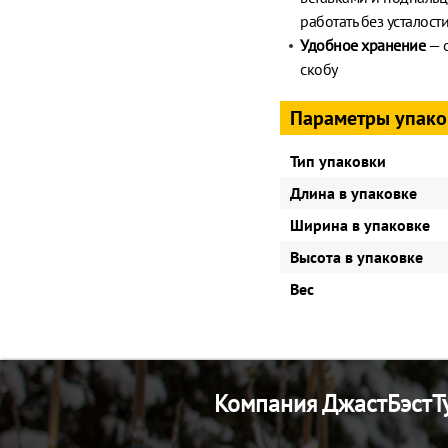
работать без усталост
Удобное хранение
— о
скобу
Параметры упако
Тип упаковки
Длина в упаковке
Ширина в упаковке
Высота в упаковке
Вес
Компания ДжастБэстТу