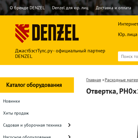
О бренде DENZEL
Denzel для юр. лиц
Доставка и оплата
Интернет
Юр. лица
ДжастБэстТулс.ру - официальный партнер
DENZEL
Главная
»
Расходные мате
Каталог оборудования
Отвертка, PH0х
Новинки
Хиты продаж
Садовая и уборочная техника
Насосное оборудование