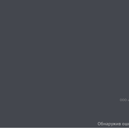
ООО «
Обнаружив ошиб