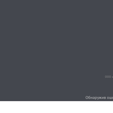
ООО «
Обнаружив ошиб