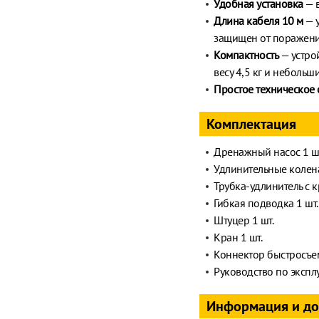
Удобная установка
— в
Длина кабеля 10 м
— у
защищен от поражени
Компактность
— устро
весу 4,5 кг и небольш
Простое техническое
Комплектация
Дренажный насос 1 ш
Удлинительные колена
Трубка-удлинитель с к
Гибкая подводка 1 шт.
Штуцер 1 шт.
Кран 1 шт.
Коннектор быстросъе
Руководство по экспл
Информация и д