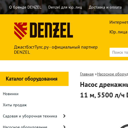
О бренде DENZEL
Denzel для юр. лиц
Доставка и оплата
Интернет
Юр. лица
ДжастБэстТулс.ру - официальный партнер
DENZEL
Главная
»
Насосное обору
Каталог оборудования
Насос дренажны
11 м, 5500 л/ч
Новинки
Хиты продаж
Садовая и уборочная техника
Насосное оборудование