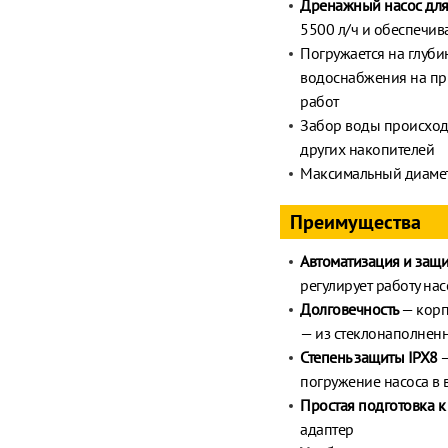
Дренажный насос для
5500 л/ч и обеспечив
Погружается на глуби
водоснабжения на пр
работ
Забор воды происходи
других накопителей
Максимальный диамет
Преимущества
Автоматизация и защи
регулирует работу нас
Долговечность
— корп
— из стеклонаполнен
Степень защиты IPX8
—
погружение насоса в
Простая подготовка к
адаптер