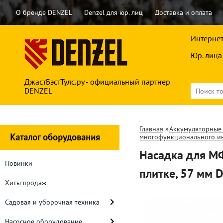
О бренде DENZEL
Denzel для юр. лиц
Доставка и оплата
Интернет
Юр. лица
ДжастБэстТулс.ру - официальный партнер
DENZEL
Главная
»
Аккумуляторные
Каталог оборудования
многофункционального и
Насадка для МФ
Новинки
плитке, 57 мм
Хиты продаж
Садовая и уборочная техника
Насосное оборудование