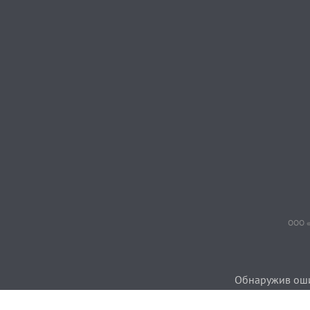
ООО «
Обнаружив ошиб