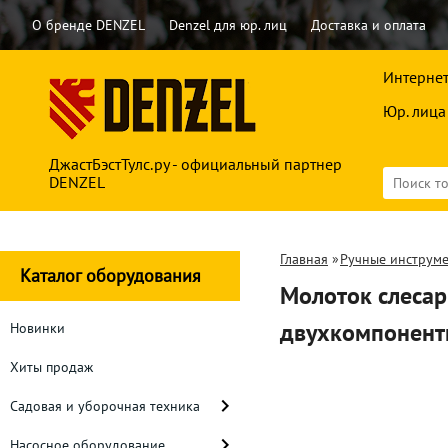
О бренде DENZEL
Denzel для юр. лиц
Доставка и оплата
Интернет
Юр. лица
ДжастБэстТулс.ру - официальный партнер
DENZEL
Главная
»
Ручные инструм
Каталог оборудования
Молоток слесар
двухкомпонент
Новинки
Хиты продаж
Садовая и уборочная техника
Насосное оборудование