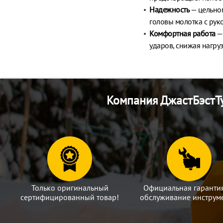
Надежность
— цельном
головы молотка с рук
Комфортная работа
— 
ударов, снижая нагруз
Компания ДжастБэстТу
Только оригинальный
Официальная гаранти
сертифицированный товар!
обслуживание инструме