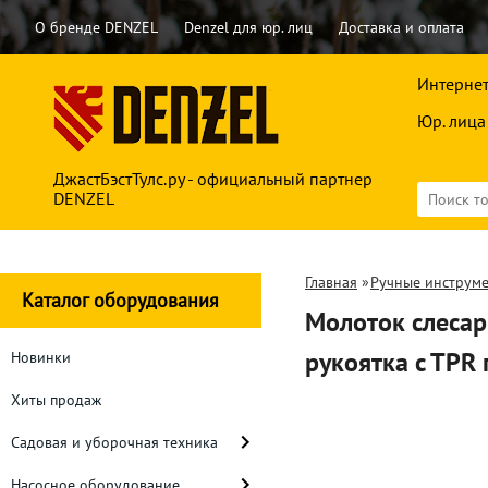
О бренде DENZEL
Denzel для юр. лиц
Доставка и оплата
Интернет
Юр. лица
ДжастБэстТулс.ру - официальный партнер
DENZEL
Главная
»
Ручные инструм
Каталог оборудования
Молоток слесар
рукоятка c TP
Новинки
Хиты продаж
Садовая и уборочная техника
Насосное оборудование