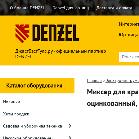
О бренде DENZEL
Denzel для юр. лиц
Доставка и оплата
Интернет
Юр. лица
ДжастБэстТулс.ру - официальный партнер
DENZEL
Главная
»
Электроинструм
Каталог оборудования
Миксер для кра
оцинкованный,
Новинки
Хиты продаж
Садовая и уборочная техника
Насосное оборудование