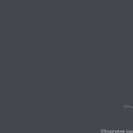
ООО «
Обнаружив ошиб