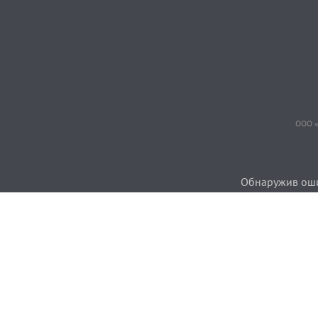
ООО «
Обнаружив ошиб