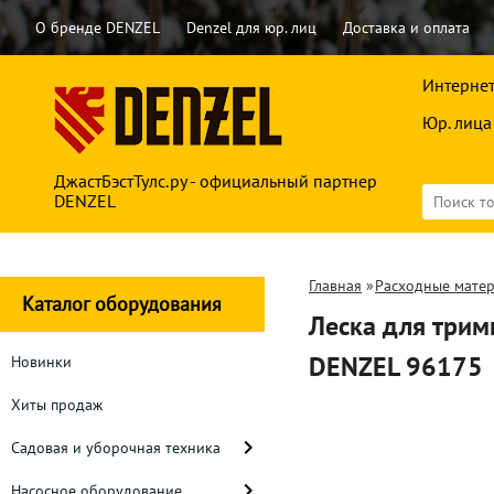
О бренде DENZEL
Denzel для юр. лиц
Доставка и оплата
Интернет
Юр. лица
ДжастБэстТулс.ру - официальный партнер
DENZEL
Главная
»
Расходные мате
Каталог оборудования
Леска для трим
DENZEL 96175
Новинки
Хиты продаж
Садовая и уборочная техника
Насосное оборудование