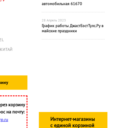
8 ₽
автомобильная 61670
28 Апрель 2023
График работы ДжастБэстТулс.Ру в
майские праздники
EL
КИТАЙ
зину
рез корзину
ос на почту:
Интернет-магазины
p.ru
с единой корзиной