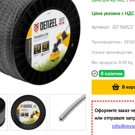
Цена для юр.лиц:
1 88
Цена указана с НДС
Артикул:
DZ-96822
Производитель:
DENZ
Страна производства:
Вес продукта: 0.08 kg
В наличии
В кор
Оформите заказ че
или отправьте запр
info@mvgr