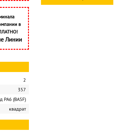
минала
омпании в
ПЛАТНО!
ые Линии
2
357
д PA6 (BASF)
квадрат