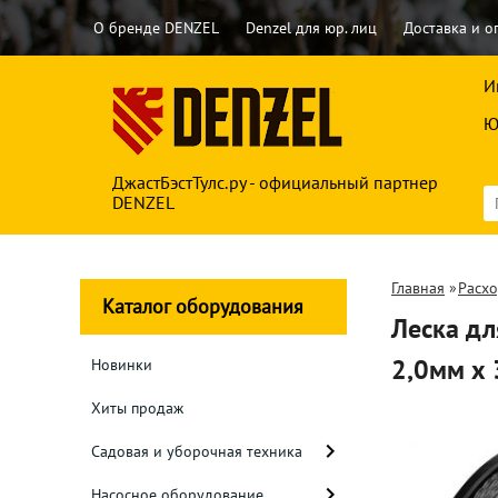
О бренде DENZEL
Denzel для юр. лиц
Доставка и о
И
Ю
ДжастБэстТулс.ру - официальный партнер
DENZEL
Главная
»
Расх
Каталог оборудования
Леска дл
2,0мм х 
Новинки
Хиты продаж
Садовая и уборочная техника
Насосное оборудование