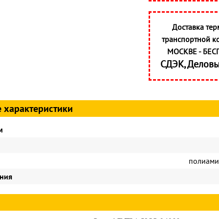
Доставка тер
транспортной к
МОСКВЕ - БЕС
СДЭК, Делов
 характеристики
м
полиами
ния