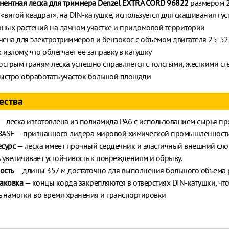
ентная леска для триммера Denzel EXTRA CORD 96822
размером 2,
 «витой квадрат», на DIN-катушке, используется для скашивания гу
рных растений на дачном участке и придомовой территории
ена для электротриммеров и бензокос с объемом двигателя 25-52 
 излому, что облегчает ее заправку в катушку
острым граням леска успешно справляется с толстыми, жесткими ст
ыстро обработать участок большой площади
ества
— леска изготовлена из полиамида PA6 с использованием сырья пр
BASF — признанного лидера мировой химической промышленности
сурс
— леска имеет прочный сердечник и эластичный внешний слой
 увеличивает устойчивость к повреждениям и обрыву.
ость
— длины 357 м достаточно для выполнения большого объема 
аковка
— концы корда закрепляются в отверстиях DIN-катушки, чт
ь намотки во время хранения и транспортировки