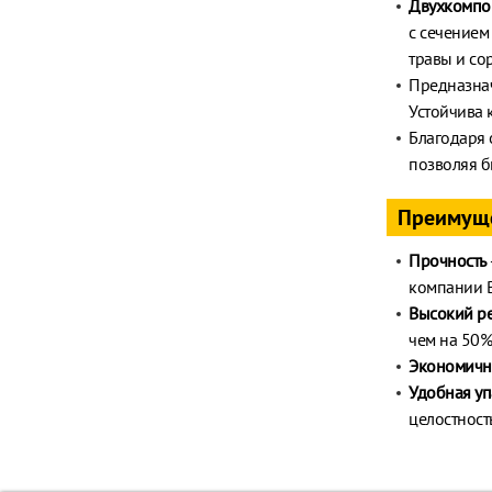
Двухкомпон
с сечением
травы и со
Предназнач
Устойчива к
Благодаря 
позволяя б
Преимущ
Прочность
компании 
Высокий ре
чем на 50%
Экономичн
Удобная уп
целостност