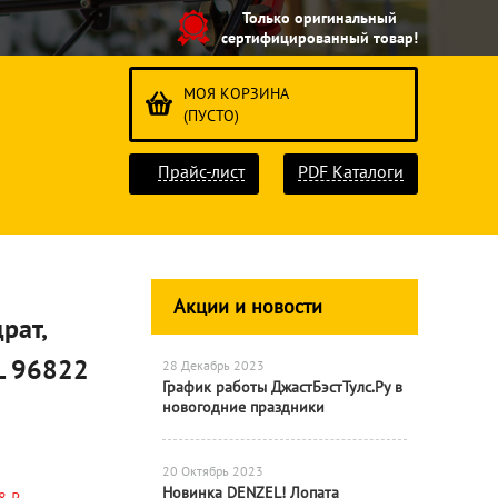
Только оригинальный
сертифицированный товар!
МОЯ КОРЗИНА
(ПУСТО)
Прайс-лист
PDF Каталоги
Акции и новости
рат,
L 96822
28 Декабрь 2023
График работы ДжастБэстТулс.Ру в
новогодние праздники
20 Октябрь 2023
Новинка DENZEL! Лопата