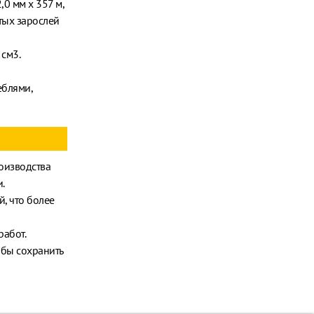
0 мм х 357 м,
стых зарослей
см3.
еблями,
оизводства
.
, что более
работ.
обы сохранить