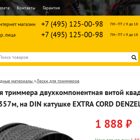
плата
Контакты
Гарантия
+7 (495) 125-00-98
нтернет магазин
ПН - ПТ с 9 до 18
+7 (495) 125-00-98
р. лица
ПН - ПТ с 9 до 18
одные материалы
»
Лески для триммеров
я триммера двухкомпонентная витой квад
357м, на DIN катушке EXTRA CORD DENZE
1 888 ₽