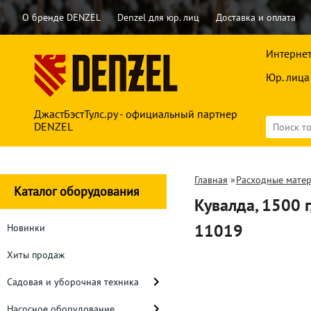
О бренде DENZEL
Denzel для юр. лиц
Доставка и оплата
Интернет
Юр. лица
ДжастБэстТулс.ру - официальный партнер
DENZEL
Главная
»
Расходные мате
Каталог оборудования
Кувалда, 1500 г
11019
Новинки
Хиты продаж
Садовая и уборочная техника
Насосное оборудование