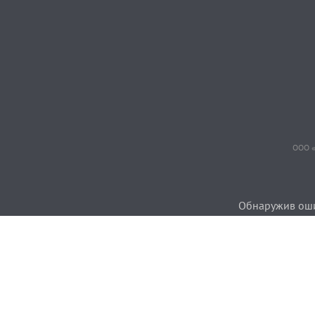
ООО «
Обнаружив ошиб