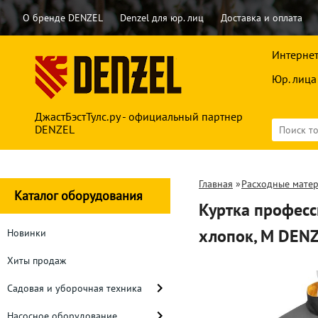
О бренде DENZEL
Denzel для юр. лиц
Доставка и оплата
Интернет
Юр. лица
ДжастБэстТулс.ру - официальный партнер
DENZEL
Главная
»
Расходные мате
Каталог оборудования
Куртка професс
хлопок, M DEN
Новинки
Хиты продаж
Садовая и уборочная техника
Насосное оборудование