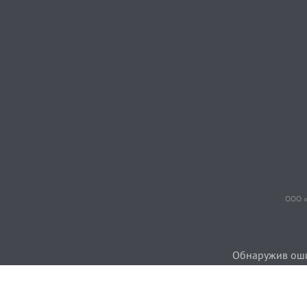
ООО «
Обнаружив ошиб