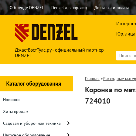
О бренде DENZEL
Denzel для юр. лиц
Доставка и оплата
Интернет
Юр. лица
ДжастБэстТулс.ру - официальный партнер
DENZEL
Главная
»
Расходные мате
Каталог оборудования
Коронка по мет
724010
Новинки
Хиты продаж
Садовая и уборочная техника
Насосное оборудование