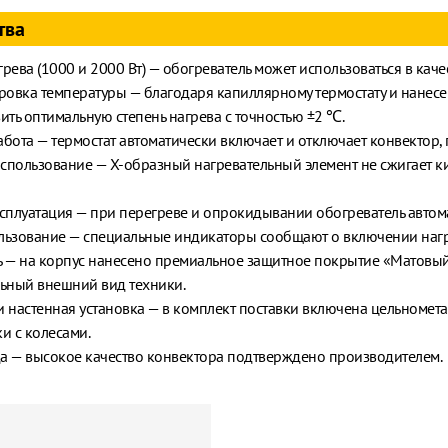
тва
рева (1000 и 2000 Вт) — обогреватель может использоваться в каче
ровка температуры — благодаря капиллярному термостату и нанесе
ить оптимальную степень нагрева с точностью ±2 ℃.
бота — термостат автоматически включает и отключает конвектор
спользование — X-образный нагревательный элемент не сжигает к
сплуатация — при перегреве и опрокидывании обогреватель автом
льзование — специальные индикаторы сообщают о включении нагр
ь — на корпус нанесено премиальное защитное покрытие «Матовый
льный внешний вид техники.
 настенная установка — в комплект поставки включена цельномета
и с колесами.
да — высокое качество конвектора подтверждено производителем.