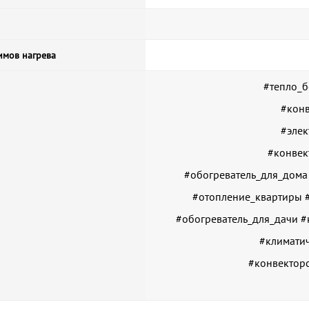
имов нагрева
#тепло_б
#конв
#элек
#конвек
#обогреватель_для_дома
#отопление_квартиры 
#обогреватель_для_дачи 
#климатич
#конвектор