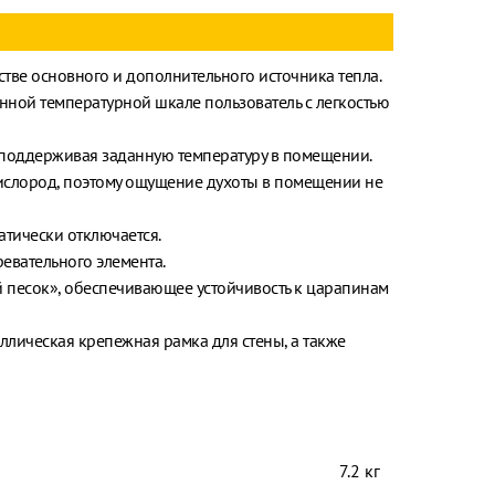
стве основного и дополнительного источника тепла.
нной температурной шкале пользователь с легкостью
, поддерживая заданную температуру в помещении.
ислород, поэтому ощущение духоты в помещении не
атически отключается.
евательного элемента.
 песок», обеспечивающее устойчивость к царапинам
ллическая крепежная рамка для стены, а также
7.2 кг