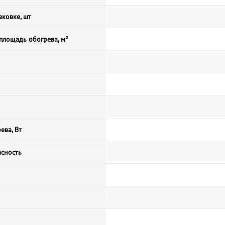
аковке, шт
площадь обогрева, м²
ева, Вт
асность