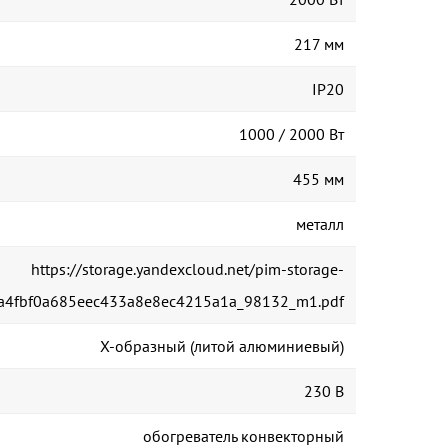
217 мм
IP20
1000 / 2000 Вт
455 мм
металл
https://storage.yandexcloud.net/pim-storage-
fca4fbf0a685eec433a8e8ec4215a1a_98132_m1.pdf
Х-образный (литой алюминиевый)
230 В
обогреватель конвекторный