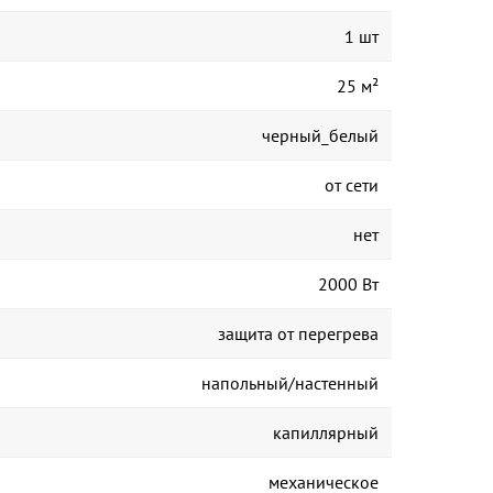
1 шт
25 м²
черный_белый
от сети
нет
2000 Вт
защита от перегрева
напольный/настенный
капиллярный
механическое