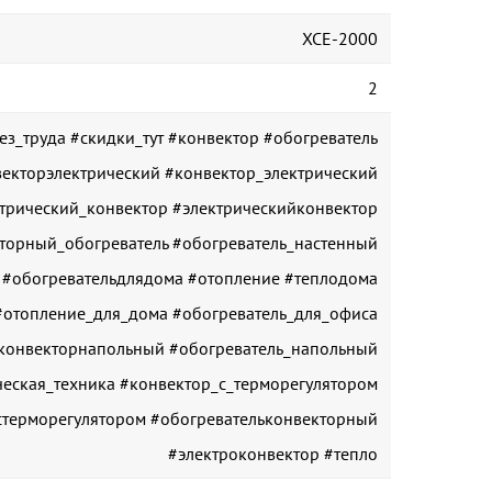
XCE-2000
2
ез_труда #скидки_тут #конвектор #обогреватель
екторэлектрический #конвектор_электрический
трический_конвектор #электрическийконвектор
торный_обогреватель #обогреватель_настенный
 #обогревательдлядома #отопление #теплодома
#отопление_для_дома #обогреватель_для_офиса
#конвекторнапольный #обогреватель_напольный
еская_техника #конвектор_с_терморегулятором
стерморегулятором #обогревательконвекторный
#электроконвектор #тепло