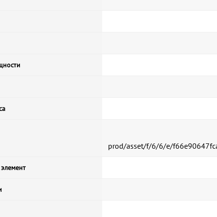
щности
са
prod/asset/f/6/6/e/f66e90647
 элемент
и