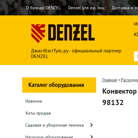
О бренде DENZEL
Denzel для юр. лиц
Доставка и о
И
Ю
ДжастБэстТулс.ру - официальный партнер
DENZEL
Главная
»
Расходн
Каталог оборудования
Конвектор 
98132
Новинки
Хиты продаж
Садовая и уборочная техника
Насосное оборудование