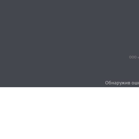
ООО «
Обнаружив ошиб