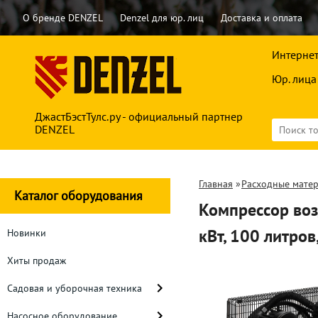
О бренде DENZEL
Denzel для юр. лиц
Доставка и оплата
Интернет
Юр. лица
ДжастБэстТулс.ру - официальный партнер
DENZEL
Главная
»
Расходные мате
Каталог оборудования
Компрессор воз
кВт, 100 литро
Новинки
Хиты продаж
Садовая и уборочная техника
Насосное оборудование