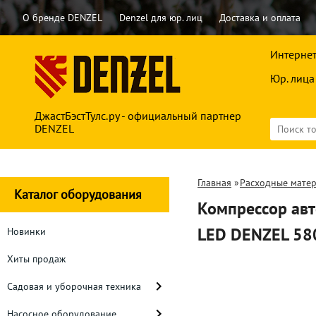
О бренде DENZEL
Denzel для юр. лиц
Доставка и оплата
Интернет
Юр. лица
ДжастБэстТулс.ру - официальный партнер
DENZEL
Главная
»
Расходные мате
Каталог оборудования
Компрессор авт
LED DENZEL 58
Новинки
Хиты продаж
Садовая и уборочная техника
Насосное оборудование