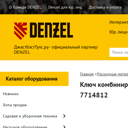
О бренде DENZEL
Denzel для юр. лиц
Доставка и оплата
Интернет
Юр. лица
ДжастБэстТулс.ру - официальный партнер
DENZEL
Главная
»
Расходные мате
Каталог оборудования
Ключ комбинир
7714812
Новинки
Хиты продаж
Садовая и уборочная техника
Насосное оборудование