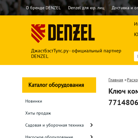
О бренде DENZEL
Denzel для юр. лиц
Доставка и о
И
Ю
ДжастБэстТулс.ру - официальный партнер
DENZEL
Главная
»
Расх
Каталог оборудования
Ключ ко
771480
Новинки
Хиты продаж
Садовая и уборочная техника
Насосное оборудование