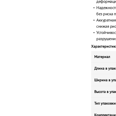
деформации
Надежность
без риска 
Аккуратная
снижая рис
Устойчивос
разрушения
Характеристик
Материал
Длина в упак
Ширина в упа
Высота в упа
Тип упаковки
Комплектаци