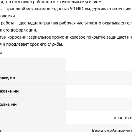
, что позволяет работать со значительным усилием.
 — храповой механизм твердостью 50 HRC выдерживает интенсив
поломки.
 работа — двенадцатигранная рабочая часть плотно охватывает гол
к его деформации.
ть к коррозии: зеркальное хромоникелевое покрытие защищает ин
 и продлевает срок его службы.
и
овке, мм
ковке, мм
ковке, мм
пластик
Ключ комбинирова
я