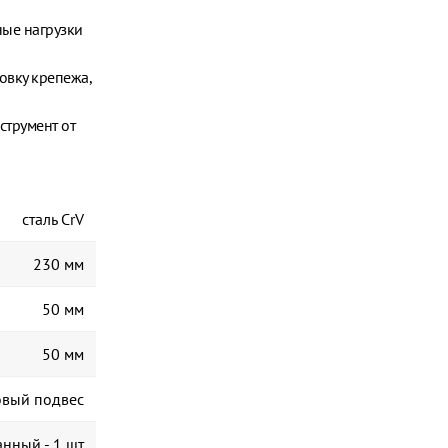
ные нагрузки
овку крепежа,
струмент от
сталь CrV
230 мм
50 мм
50 мм
овый подвес
нный - 1 шт