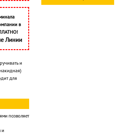
минала
омпании в
ПЛАТНО!
ые Линии
ручивать и
 накидная)
одит для
ьями позволяет
 и