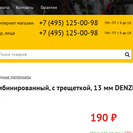
плата
Контакты
Гарантия
+7 (495) 125-00-98
нтернет магазин
ПН - ПТ с 9 до 18
+7 (495) 125-00-98
р. лица
ПН - ПТ с 9 до 18
одные материалы
мбинированный, с трещеткой, 13 мм DENZ
6
190 ₽