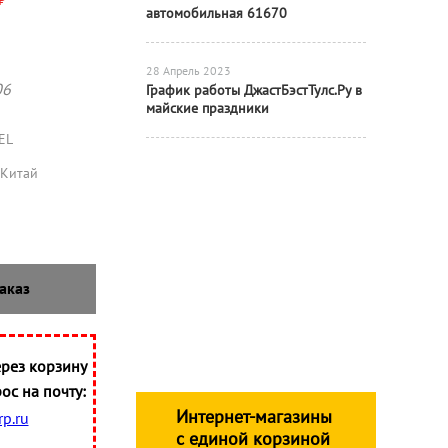
₽
автомобильная 61670
28 Апрель 2023
06
График работы ДжастБэстТулс.Ру в
майские праздники
EL
Китай
аказ
рез корзину
ос на почту:
Интернет-магазины
p.ru
с единой корзиной