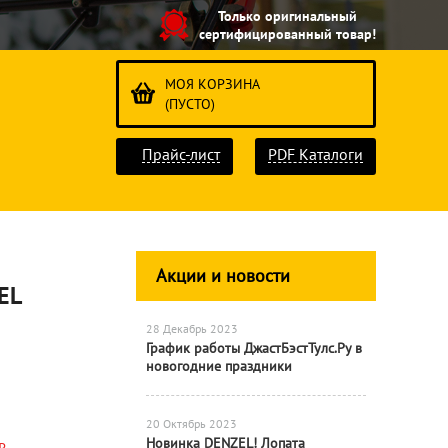
Только оригинальный
сертифицированный товар!
МОЯ КОРЗИНА
(ПУСТО)
Прайс-лист
PDF Каталоги
Акции и новости
EL
28 Декабрь 2023
График работы ДжастБэстТулс.Ру в
новогодние праздники
20 Октябрь 2023
Новинка DENZEL! Лопата