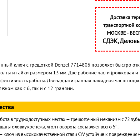
Доставка тер
транспортной к
МОСКВЕ - БЕС
СДЭК, Делов
ный ключ с трещоткой Denzel 7714806 позволяет быстро отк
болты и гайки размером 13 мм. Две рабочие части (рожковая и
ективность работы. Двенадцатигранная накидная часть подх
ежом как с 6, так и с 12 гранями.
ества
бота в труднодоступных местах — трещоточный механизм с 72 зуб
ать головку крепежа, угол поворота составляет всего 5°.
— ключ из высококачественной стали CrV устойчив к повреждениям