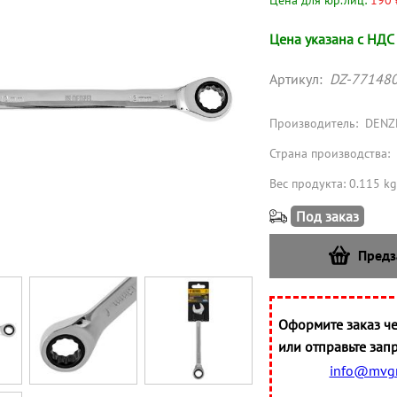
Цена для юр.лиц:
190 
Цена указана с НДС
Артикул:
DZ-77148
Производитель:
DENZ
Страна производства:
Вес продукта: 0.115 kg
Под заказ
Предз
Оформите заказ че
или отправьте запр
info@mvgr