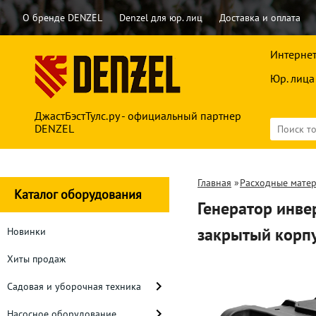
О бренде DENZEL
Denzel для юр. лиц
Доставка и оплата
Интернет
Юр. лица
ДжастБэстТулс.ру - официальный партнер
DENZEL
Главная
»
Расходные мате
Каталог оборудования
Генератор инвер
закрытый корпу
Новинки
Хиты продаж
Садовая и уборочная техника
Насосное оборудование