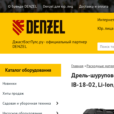
О бренде DENZEL
Denzel для юр. лиц
Доставка и оплата
Интернет
Юр. лица
ДжастБэстТулс.ру - официальный партнер
DENZEL
Главная
»
Расходные мате
Каталог оборудования
Дрель-шурупове
IB-18-02, Li-Io
Новинки
Хиты продаж
Садовая и уборочная техника
Насосное оборудование