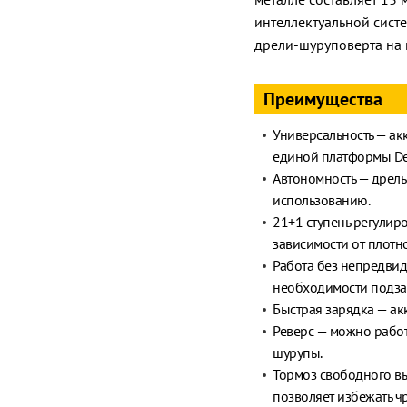
интеллектуальной сист
дрели-шуруповерта на 
Преимущества
Универсальность — ак
единой платформы Denz
Автономность — дрель 
использованию.
21+1 ступень регулир
зависимости от плотн
Работа без непредви
необходимости подзар
Быстрая зарядка — акк
Реверс — можно работ
шурупы.
Тормоз свободного вы
позволяет избежать ч