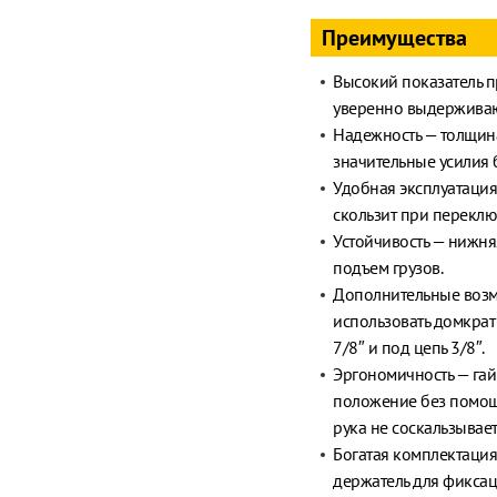
Преимущества
Высокий показатель п
уверенно выдерживают
Надежность — толщина
значительные усилия 
Удобная эксплуатация
скользит при перекл
Устойчивость — нижн
подъем грузов.
Дополнительные возм
использовать домкрат 
7/8″ и под цепь 3/8″.
Эргономичность — га
положение без помощ
рука не соскальзывает
Богатая комплектация
держатель для фикса