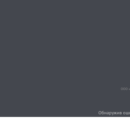
ООО «
Обнаружив ошиб