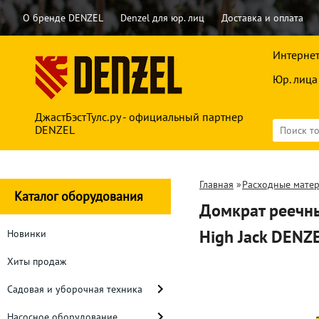
О бренде DENZEL
Denzel для юр. лиц
Доставка и оплата
Интернет
Юр. лица
ДжастБэстТулс.ру - официальный партнер
DENZEL
Главная
»
Расходные мате
Каталог оборудования
Домкрат реечны
High Jack DENZ
Новинки
Хиты продаж
Садовая и уборочная техника
Насосное оборудование