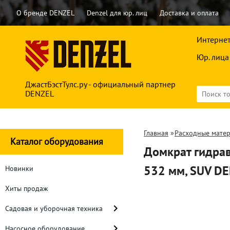
О бренде DENZEL
Denzel для юр. лиц
Доставка и оплата
Интернет
Юр. лица
ДжастБэстТулс.ру - официальный партнер
DENZEL
Главная
»
Расходные мате
Каталог оборудования
Домкрат гидрав
532 мм, SUV D
Новинки
Хиты продаж
Садовая и уборочная техника
Насосное оборудование