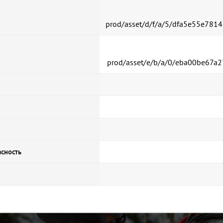
prod/asset/d/f/a/5/dfa5e55e78
prod/asset/e/b/a/0/eba00be67a
асность