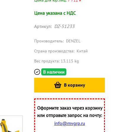
Цена для юр.лиц:
7 712 ₽
Цена указана с НДС
Артикул:
DZ-51233
Производитель:
DENZEL
Страна производства:
Китай
Вес продукта: 13.115 kg
В наличии
В корзину
Оформите заказ через корзину
или отправьте запрос на почту:
info@mvgrp.ru