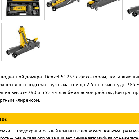
подкатной домкрат Denzel 51233 с фиксатором, поставляющийс
я плавного подъема грузов массой до 2,5 т на высоту до 385
г на высоте 290 и 355 мм для безопасной работы. Домкрат пр
артным клиренсом.
тва
омки — предохранительный клапан не допускает подъема груза масс
абота — резиновая опора защищает днище автомобиля от нежелат