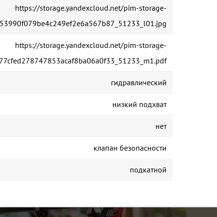
https://storage.yandexcloud.net/pim-storage-
1453990f079be4c249ef2e6a567b87_51233_l01.jpg
https://storage.yandexcloud.net/pim-storage-
277cfed278747853acaf8ba06a0f33_51233_m1.pdf
гидравлический
низкий подхват
нет
клапан безопасности
подкатной