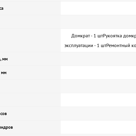
са
Домкрат - 1 штРукоятка домкр
эксплуатации - 1 штРемонтный к
, мм
, мм
осов
индров