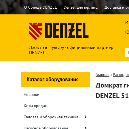
О бренде DENZEL
Denzel для юр. лиц
Доставка и о
И
Ю
ДжастБэстТулс.ру - официальный партнер
DENZEL
Главная
»
Расходн
Каталог оборудования
Домкрат ги
DENZEL 5
Новинки
Хиты продаж
Садовая и уборочная техника
Насосное оборудование