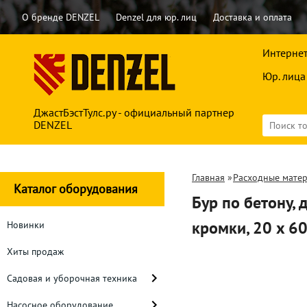
О бренде DENZEL
Denzel для юр. лиц
Доставка и оплата
Интернет
Юр. лица
ДжастБэстТулс.ру - официальный партнер
DENZEL
Главная
»
Расходные мате
Каталог оборудования
Бур по бетону,
кромки, 20 x 
Новинки
Хиты продаж
Садовая и уборочная техника
Насосное оборудование