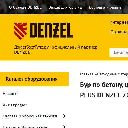
О бренде DENZEL
Denzel для юр. лиц
Доставка и оплата
Интернет
Юр. лица
ДжастБэстТулс.ру - официальный партнер
DENZEL
Главная
»
Расходные мате
Каталог оборудования
Бур по бетону, 
PLUS DENZEL 7
Новинки
Хиты продаж
Садовая и уборочная техника
Насосное оборудование