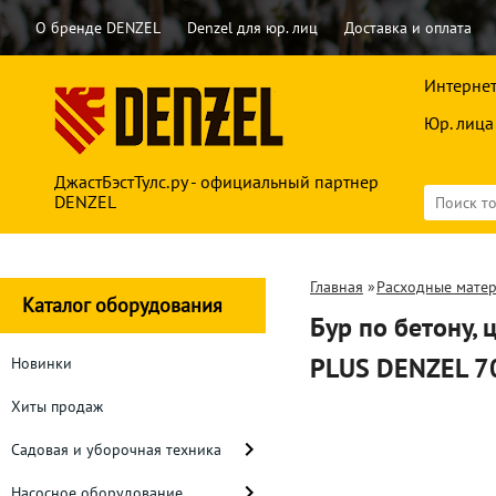
О бренде DENZEL
Denzel для юр. лиц
Доставка и оплата
Интернет
Юр. лица
ДжастБэстТулс.ру - официальный партнер
DENZEL
Главная
»
Расходные мате
Каталог оборудования
Бур по бетону, 
PLUS DENZEL 7
Новинки
Хиты продаж
Садовая и уборочная техника
Насосное оборудование