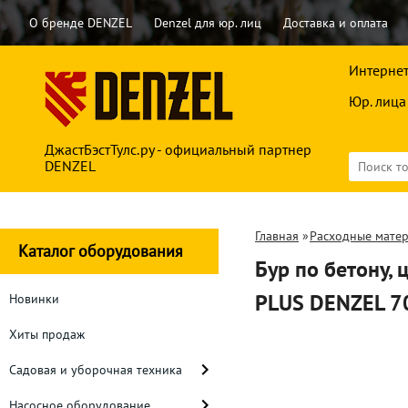
О бренде DENZEL
Denzel для юр. лиц
Доставка и оплата
Интернет
Юр. лица
ДжастБэстТулс.ру - официальный партнер
DENZEL
Главная
»
Расходные мате
Каталог оборудования
Бур по бетону, 
PLUS DENZEL 7
Новинки
Хиты продаж
Садовая и уборочная техника
Насосное оборудование